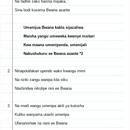
Na fadhili zako hazina mipaka,
Sina budi kusema Bwana asante
Umenijua Bwana kabla sijazaliwa
Maisha yangu umeweka kwenye msitari
Kwa maana umenipenda, umenijali
Nakushukuru ee Bwana asante *2
Ninapotafakari upendo wako kwangu mimi
Na riziki zangu wanipa kila siku
Nashindwa nikulipe nini ee Bwana
Na mwili wangu umenipa akili ya kutosha
Kuliko wanyama utashi umenipa
Ufananishwe na nani ee Bwana