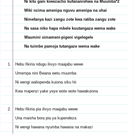
Ni kitu gani kiwezacho kufananishwa na Muumba*2
Wiki nzima amenipa nguvu amenipa na uhai
Nimefanya kazi zangu zote kwa ratiba zangu zote
Na sasa niko hapa mbele kuutangaza wema wake
Waumini simameni-pigeni vigelegele
Na tuimbe pamoja tutangaze wema wake
Hebu fikiria ndugu ilivyo maajabu wewe
Umempa nini Bwana wetu muumba
Ni wengi waliopenda kuiona siku hii
Kwa mapenzi yake yeye wote wote hawakuiona
Hebu fikiria pia ilivyo maajabu wewe
Una maisha bora pia ya kupendeza
Ni wengi hawana nyumba hawana na makazi