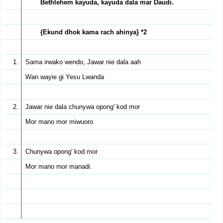
Bethlehem kayuda, kayuda dala mar Daudi.
{Ekund dhok kama rach ahinya} *2
Sama irwako wendo, Jawar nie dala aah
Wan wayie gi Yesu Lwanda
Jawar nie dala chunywa opong' kod mor
Mor mano mor miwuoro
Chunywa opong' kod mor
Mor mano mor manadi.