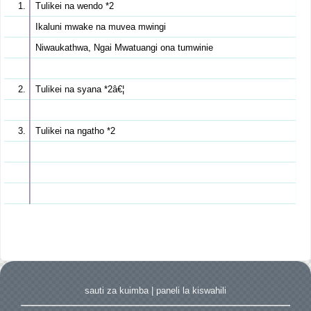
Tulikei na wendo *2
Ikaluni mwake na muvea mwingi
Niwaukathwa, Ngai Mwatuangi ona tumwinie
Tulikei na syana *2â€¦
Tulikei na ngatho *2
sauti za kuimba
|
paneli la kiswahili