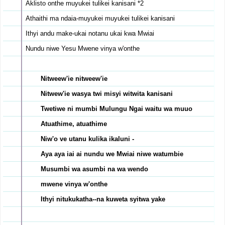
Aklisto onthe muyukei tulikei kanisani *2
Athaithi ma ndaia-muyukei muyukei tulikei kanisani
Ithyi andu make-ukai notanu ukai kwa Mwiai
Nundu niwe Yesu Mwene vinya w'onthe
Nitweew'ie nitweew'ie
Nitwew'ie wasya twi misyi witwita kanisani
Twetiwe ni mumbi Mulungu Ngai waitu wa muuo
Atuathime, atuathime
Niw'o ve utanu kulika ikaluni -
Aya aya iai ai nundu we Mwiai niwe watumbie
Musumbi wa asumbi na wa wendo
mwene vinya w'onthe
Ithyi nitukukatha--na kuweta syitwa yake